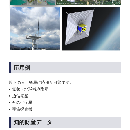
応用例
以下の人工衛星に応用が可能です。
• 気象・地球観測衛星
• 通信衛星
• その他衛星
• 宇宙探査機
知的財産データ