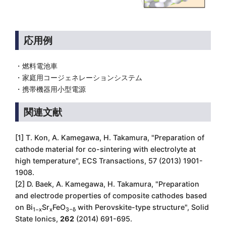
応用例
・燃料電池車
・家庭用コージェネレーションシステム
・携帯機器用小型電源
関連文献
[1] T. Kon, A. Kamegawa, H. Takamura, "Preparation of
cathode material for co-sintering with electrolyte at
high temperature", ECS Transactions, 57 (2013) 1901-
1908.
[2] D. Baek, A. Kamegawa, H. Takamura, "Preparation
and electrode properties of composite cathodes based
on Bi
Sr
FeO
with Perovskite-type structure", Solid
1−x
x
3−δ
State Ionics,
262
(2014) 691-695.