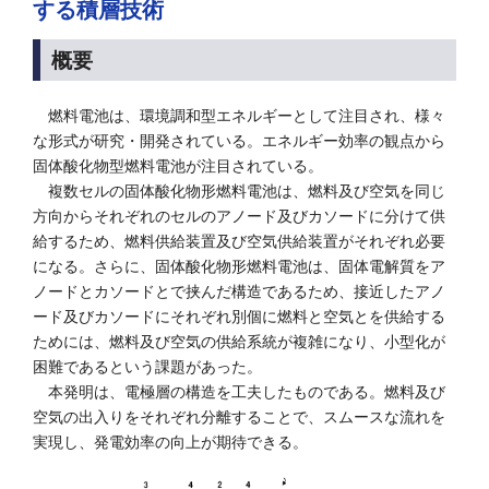
する積層技術
概要
燃料電池は、環境調和型エネルギーとして注目され、様々
な形式が研究・開発されている。エネルギー効率の観点から
固体酸化物型燃料電池が注目されている。
複数セルの固体酸化物形燃料電池は、燃料及び空気を同じ
方向からそれぞれのセルのアノード及びカソードに分けて供
給するため、燃料供給装置及び空気供給装置がそれぞれ必要
になる。さらに、固体酸化物形燃料電池は、固体電解質をア
ノードとカソードとで挟んだ構造であるため、接近したアノ
ード及びカソードにそれぞれ別個に燃料と空気とを供給する
ためには、燃料及び空気の供給系統が複雑になり、小型化が
困難であるという課題があった。
本発明は、電極層の構造を工夫したものである。燃料及び
空気の出入りをそれぞれ分離することで、スムースな流れを
実現し、発電効率の向上が期待できる。