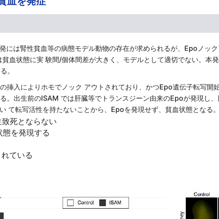
貧血を発症
発には腎性貧血等の病態モデル動物の存在が求められるが、Epoノッ
は貧血状態に実 験間/個体間差が大きく、モデルとして適切でない。本
する。
子の挿入によりホモでノック アウトされており、かつEpo遺伝子転写開始点の
。出生前のISAM では肝臓等でトランスジーン由来のEpoが発現し
い て転写活性を持たないことから、Epoを発現せず、貧血状態となる。
生致死とならない
状態を発現する
されている