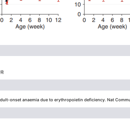
発
adult-onset anaemia due to erythropoietin deficiency. Nat Commu