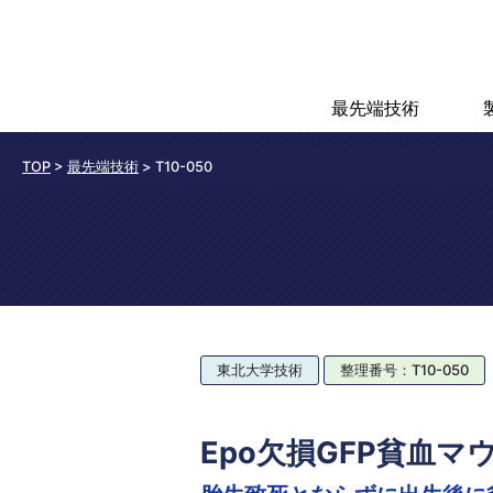
最先端技術
TOP
>
最先端技術
>
T10-050
東北大学技術
整理番号：T10-050
Epo欠損GFP貧血マ