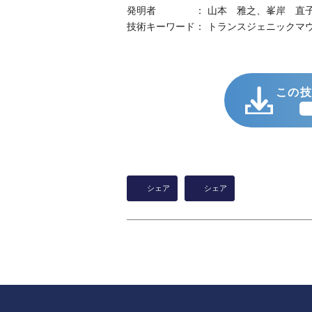
発明者 ： 山本 雅之、峯岸 直子
技術キーワード： トランスジェニックマ
この
シェア
シェア