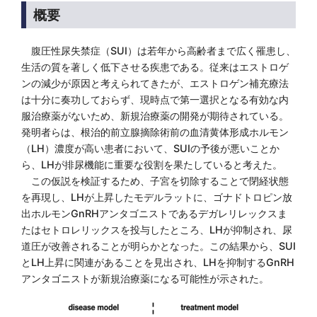
概要
腹圧性尿失禁症（SUI）は若年から高齢者まで広く罹患し、
生活の質を著しく低下させる疾患である。従来はエストロゲ
ンの減少が原因と考えられてきたが、エストロゲン補充療法
は十分に奏功しておらず、現時点で第一選択となる有効な内
服治療薬がないため、新規治療薬の開発が期待されている。
発明者らは、根治的前立腺摘除術前の血清黄体形成ホルモン
（LH）濃度が高い患者において、SUIの予後が悪いことか
ら、LHが排尿機能に重要な役割を果たしていると考えた。
この仮説を検証するため、子宮を切除することで閉経状態
を再現し、LHが上昇したモデルラットに、ゴナドトロピン放
出ホルモンGnRHアンタゴニストであるデガレリレックスま
たはセトロレリックスを投与したところ、LHが抑制され、尿
道圧が改善されることが明らかとなった。この結果から、SUI
とLH上昇に関連があることを見出され、LHを抑制するGnRH
アンタゴニストが新規治療薬になる可能性が示された。