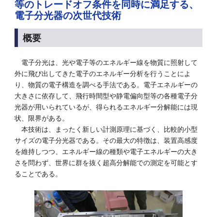
等のトレードオフ条件を同時に満足する、
電子分光器の次世代技術
概要
電子分光は、光や電子等のエネルギー線を物質に照射して
外に飛び出してきた電子のエネルギー分析を行うことによ
り、物質の電子構造を調べる手法である。電子エネルギーの
大きさに依存して、飛行時間型や静電偏向型等の各種電子分
光器が用いられているが、得られるエネルギー分解能には現
状、限界がある。
本技術は、まったく新しい計測原理に基づく、比較的小型
サイズの電子分光器である。その最大の特徴は、装置高感度
を維持しつつ、エネルギー線の種類や電子エネルギーの大き
さを問わず、世界に群を抜く超高分解能での測定を可能とす
ることである。