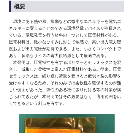
概要
環境にある熱や風、振動などの微小なエネルギーを電気エ
ネルギーに変えることのできる環境発電デバイスが注目され
ている。環境発電を行う材料の一つとして圧電材料がある。
圧電材料は、微小なひずみに対して敏感で、高い出力電力密
度および出力電圧が期待できる。また、小さくコンパクトで
あり、多彩なサイズの電力供給源として最適である。
本発明は、圧電特性を有するポリマーとセラミックスを混
合し、成形した柔軟性に富んだ圧電材料である。従来、圧電
セラミックスは、繰り返し荷重を受けると疲労き裂の影響を
受けやすくなるため、それのみでは柔軟性を確保するのが難
しい側面があった。弾性のある板に張り付ける等の対策が講
じられてきたが、本発明ではその必要はなく、適用範囲を広
くできるという利点を有する。