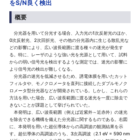
をS/N良く検出
概要
分光器を用いて分光する場合、入力光の1次反射光のほか、
0次反射光、2次回折光、その他の分光器内に生じる散乱光な
どの影響により、広い波長範囲に渡る種々の迷光が発生す
る。特に、レーザのような強い光を光源として用いて、試料
からの弱い信号光を検出するような測定では、迷光の影響に
より信号光の検出が難しくなる。
分光器の迷光を低減させるため、誘電体膜を用いたカット
フィルタや、モノクロメータを直列に接続したダブルモノク
ロメータ型分光器などが開発されている。しかし、これらの
方法を用いた場合、広い波長範囲に渡る迷光を一度に除去で
きないことが課題として挙げられていた。
本発明は、広い波長範囲（例えば近紫外～近赤外）の迷光
を除去できる機構を備えた分光器に関するものである。右図
に、本発明を用いた超伝導体からの高調波の観測結果を示
す。超伝導体の高調波のうち、3次高調波（2.1 eV = 590 nm