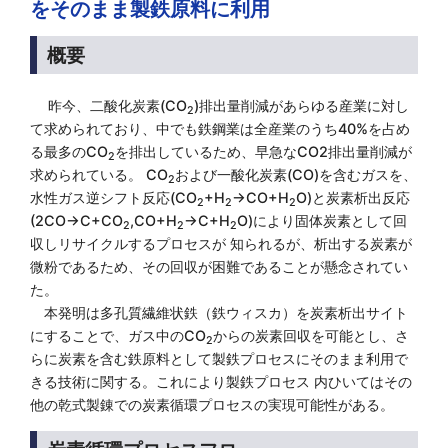
をそのまま製鉄原料に利用
概要
昨今、二酸化炭素(CO
)排出量削減があらゆる産業に対し
2
て求められており、中でも鉄鋼業は全産業のうち40%を占め
る最多のCO
を排出しているため、早急なCO2排出量削減が
2
求められている。 CO
および一酸化炭素(CO)を含むガスを、
2
水性ガス逆シフト反応(CO
+H
→CO+H
O)と炭素析出反応
2
2
2
(2CO→C+CO
,CO+H
→C+H
O)により固体炭素として回
2
2
2
収しリサイクルするプロセスが 知られるが、析出する炭素が
微粉であるため、その回収が困難であることが懸念されてい
た。
本発明は多孔質繊維状鉄（鉄ウィスカ）を炭素析出サイト
にすることで、ガス中のCO
からの炭素回収を可能とし、さ
2
らに炭素を含む鉄原料として製鉄プロセスにそのまま利用で
きる技術に関する。これにより製鉄プロセス 内ひいてはその
他の乾式製錬での炭素循環プロセスの実現可能性がある。