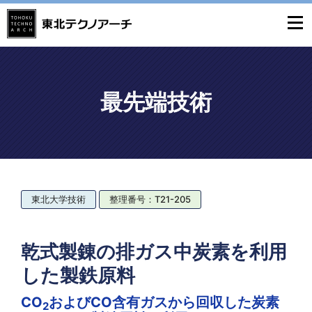
最先端技術
東北大学技術
整理番号：T21-205
乾式製錬の排ガス中炭素を利用
した製鉄原料
CO
およびCO含有ガスから回収した炭素
2