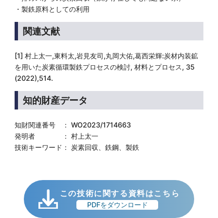
・製鉄原料としての利用
関連文献
[1] 村上太一,東料太,岩見友司,丸岡大佑,葛西栄輝:炭材内装鉱
を用いた炭素循環製鉄プロセスの検討, 材料とプロセス, 35
(2022),514.
知的財産データ
知財関連番号 ： WO2023/1714663
発明者 ： 村上太一
技術キーワード： 炭素回収、鉄鋼、製鉄
この技術に関する資料はこちら
PDFをダウンロード