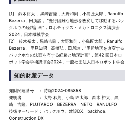
[1] 鈴木裕太， 黒崎吉隆，大野和則，小島匠太郎，Ranulfo
Bezerra，田所諭， “走行困難な地形を改変して移動するバッ
クホウの経路計画”，ロボティクス・メカトロニクス講演会
2024，日本機械学会
[2] 鈴木裕太，黒崎吉隆，大野和則，小島匠太郎，Ranulfo
Bezerra， 里見知昭，高橋弘，田所諭，”困難地形を改変する
バックホウの法面を有する経路と地形計画”，第42 回日本ロ
ボット学会学術講演会2024，一般社団法人日本ロボット学会
知的財産データ
知財関連番号 ： 特願2024-085858
発明者 ： 大野 和則、小島 匠太郎、鈴木 裕太、黒
崎 吉隆、PLUTARCO BEZERRA NETO RANULFO
技術キーワード： バックホウ、建設DX、backhoe、
Construction DX