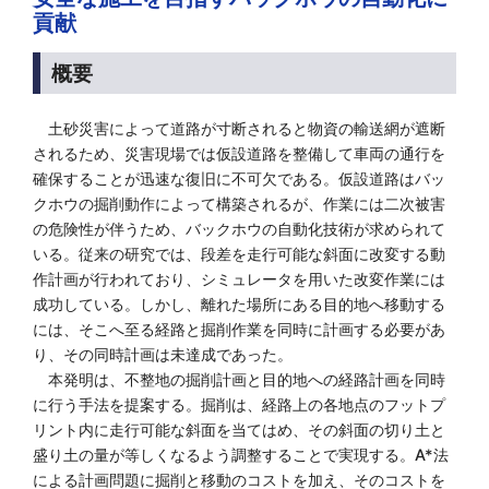
貢献
概要
土砂災害によって道路が寸断されると物資の輸送網が遮断
されるため、災害現場では仮設道路を整備して車両の通行を
確保することが迅速な復旧に不可欠である。仮設道路はバッ
クホウの掘削動作によって構築されるが、作業には二次被害
の危険性が伴うため、バックホウの自動化技術が求められて
いる。従来の研究では、段差を走行可能な斜面に改変する動
作計画が行われており、シミュレータを用いた改変作業には
成功している。しかし、離れた場所にある目的地へ移動する
には、そこへ至る経路と掘削作業を同時に計画する必要があ
り、その同時計画は未達成であった。
本発明は、不整地の掘削計画と目的地への経路計画を同時
に行う手法を提案する。掘削は、経路上の各地点のフットプ
リント内に走行可能な斜面を当てはめ、その斜面の切り土と
盛り土の量が等しくなるよう調整することで実現する。A*法
による計画問題に掘削と移動のコストを加え、そのコストを