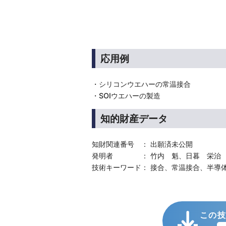
応用例
・シリコンウエハーの常温接合
・SOIウエハーの製造
知的財産データ
知財関連番号 ： 出願済未公開
発明者 ： 竹内 魁、日暮 栄治
技術キーワード： 接合、常温接合、半導
この