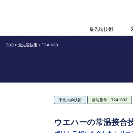
最先端技術
TOP
>
最先端技術
>
T24-033
東北大学技術
整理番号：T24-033
ウエハーの常温接合