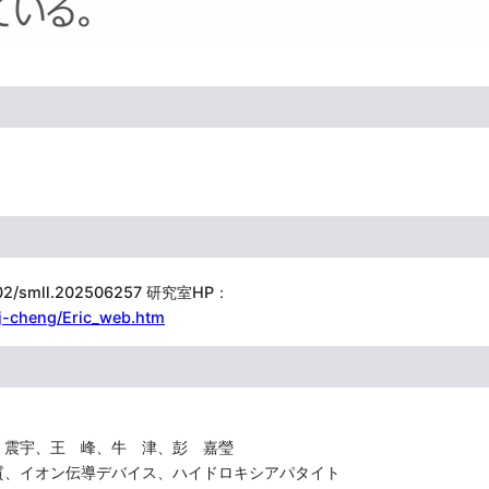
0.1002/smll.202506257 研究室HP：
ej-cheng/Eric_web.htm
震宇、王 峰、牛 津、彭 嘉瑩
質、イオン伝導デバイス、ハイドロキシアパタイト