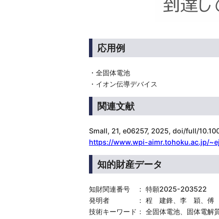
応用例
・全固体電池
・イオン伝導デバイス
関連文献
Small, 21, e06257, 2025, doi/full/1
https://www.wpi-aimr.tohoku.ac.jp/~
知的財産データ
知財関連番号 ： 特願2025-203522
発明者 ： 程 建鋒、李 穎、傅 
技術キーワード： 全固体電池、固体電解