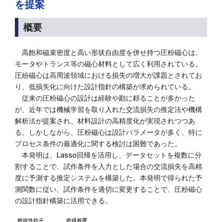
を提案
概要
高飽和磁束密度と高い形状自由度を併せ持つ圧粉磁心は、
モータやトランス等の磁心材料として広く利用されている。
圧紛磁心は高周波領域における損失の増大が課題とされてお
り、低損失化に向けた設計指針の構築が求められている。
従来の圧粉磁心の設計は経験や勘に頼ることが多かった
が、近年では機械学習を取り入れた交流損失の推定法や機構
解析法が提案され、材料設計の高精度化が実現されつつあ
る。しかしながら、圧粉磁心は設計パラメータが多く、特に
プロセス条件の最適化に関する検討は困難であった。
本発明は、Lasso回帰を活用し、データセットを複数に分
割することで、試作条件を入力とした場合の交流損失を高精
度に予測する推定システムを構築した。本発明で得られた予
測関数に従い、試作条件を適切に変更することで、圧粉磁心
の設計指針構築に活用できる。